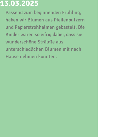
13.03.2025
Passend zum beginnenden Frühling, 
haben wir Blumen aus Pfeifenputzern 
und Papierstrohhalmen gebastelt. Die 
Kinder waren so eifrig dabei, dass sie 
wunderschöne Sträuße aus 
unterschiedlichen Blumen mit nach 
Hause nehmen konnten.