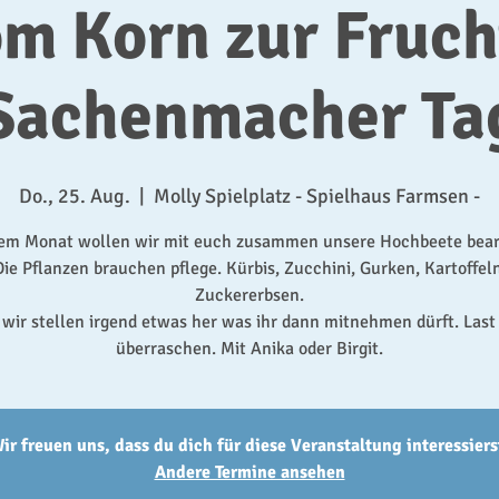
m Korn zur Fruch
Sachenmacher Ta
Do., 25. Aug.
  |  
Molly Spielplatz - Spielhaus Farmsen -
sem Monat wollen wir mit euch zusammen unsere Hochbeete bear
Die Pflanzen brauchen pflege. Kürbis, Zucchini, Gurken, Kartoffeln
Zuckererbsen.
 wir stellen irgend etwas her was ihr dann mitnehmen dürft. Last
überraschen. Mit Anika oder Birgit.
ir freuen uns, dass du dich für diese Veranstaltung interessiers
Andere Termine ansehen