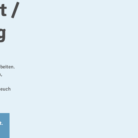
t /
g
beiten.
,
 euch
t.