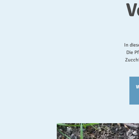
V
In die
Die P
Zucchi
W