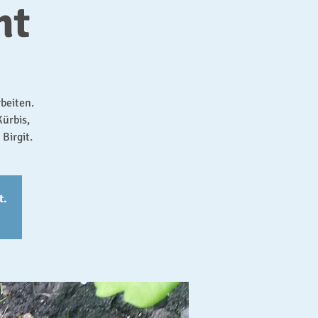
ht
beiten.
ürbis,
Birgit.
t.