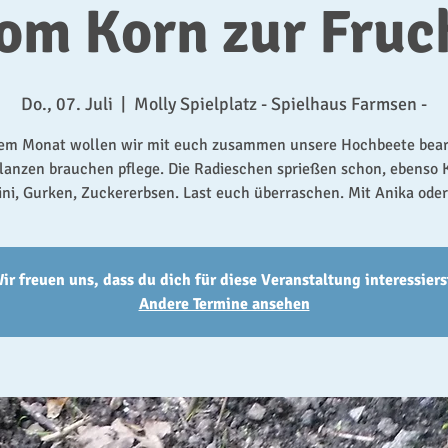
om Korn zur Fruc
Do., 07. Juli
  |  
Molly Spielplatz - Spielhaus Farmsen -
sem Monat wollen wir mit euch zusammen unsere Hochbeete bear
flanzen brauchen pflege. Die Radieschen sprießen schon, ebenso K
ni, Gurken, Zuckererbsen. Last euch überraschen. Mit Anika oder 
ir freuen uns, dass du dich für diese Veranstaltung interessiers
Andere Termine ansehen