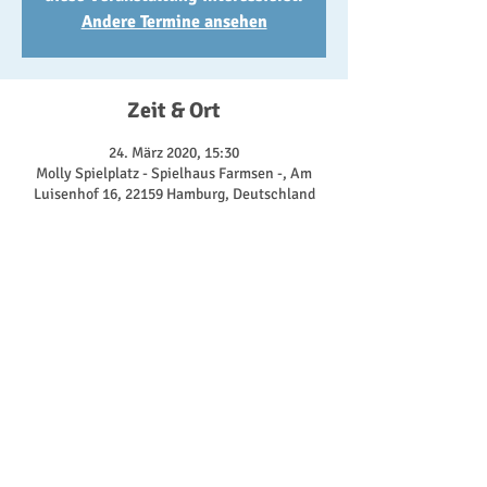
Andere Termine ansehen
Zeit & Ort
24. März 2020, 15:30
Molly Spielplatz - Spielhaus Farmsen -, Am
Luisenhof 16, 22159 Hamburg, Deutschland
Über die Veranstaltung
Bewegung, Entwicklung des eigenen
Körpergefühls und Natürlich Spaß stehen an
diesem Tag im Vordergrund.