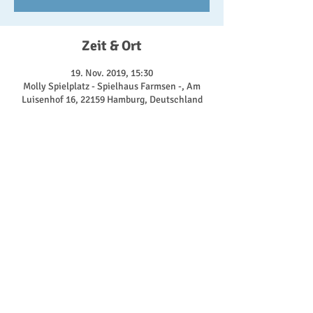
Zeit & Ort
19. Nov. 2019, 15:30
Molly Spielplatz - Spielhaus Farmsen -, Am
Luisenhof 16, 22159 Hamburg, Deutschland
Über die Veranstaltung
Bewegung, Entwicklung des eigenen 
Körpergefühls und Natürlich Spaß stehen an 
diesem Tag im Vordergrund.
© 2024 Open Hus Molly e.V.
Impressum