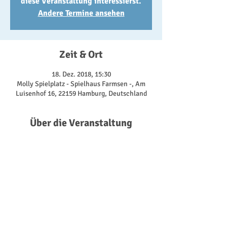
diese Veranstaltung interessierst.
Andere Termine ansehen
Zeit & Ort
18. Dez. 2018, 15:30
Molly Spielplatz - Spielhaus Farmsen -, Am
Luisenhof 16, 22159 Hamburg, Deutschland
Über die Veranstaltung
Dienstags ist bei uns Sachenmachertag, das 
heißt wir stellen viele tolle Sachen selbst her, 
ein bisschen wie basteln aber noch ein wenig 
mehr. 
Im diesem Monat stellen wir Badekugeln her, 
basteln eine Blumenwiese, Osterhasen, Küken 
und andere Ostersachen. Unsere 
Sachenmacher sind Anika, Steffi und Birgit.