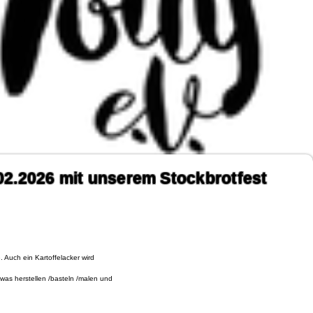
.02.2026 mit unserem
Stockbrotfest
 Auch ein Kartoffelacker wird
twas herstellen /basteln /malen und