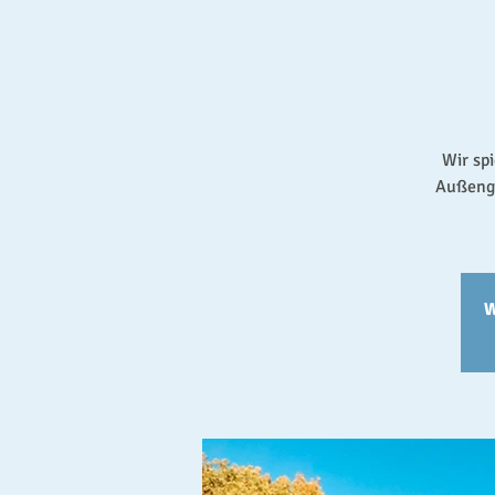
Wir sp
Außenge
W