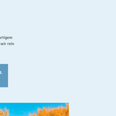
artigem
wir rein
t.