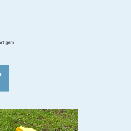
artigem
t.