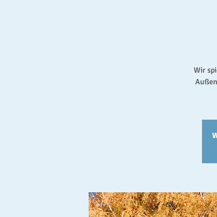
Wir sp
Außeng
W