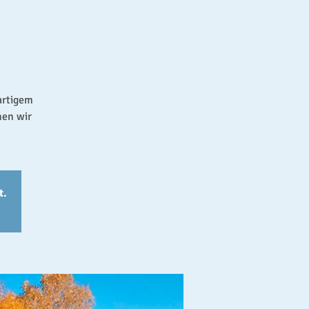
artigem
hen wir
t.