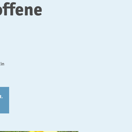
ffene
Ein
t.