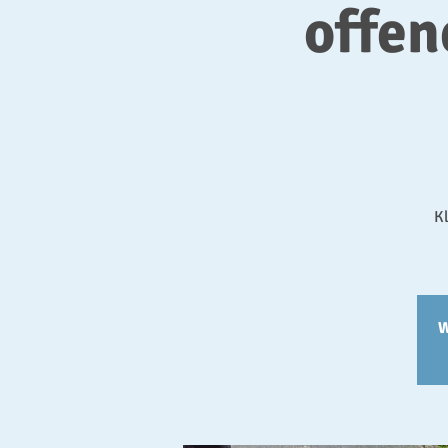
offe
Kl
W