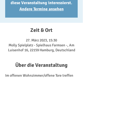
diese Veranstaltung interessierst.
Andere Termine ansehen
Zeit & Ort
27. März 2023, 15:30
Molly Spielplatz - Spielhaus Farmsen -, Am
Luisenhof 16, 22159 Hamburg, Deutschland
Über die Veranstaltung
Im offenen Wohnzimmer/offene Tore treffen 
wir uns zum Klönen und Spielen - drinnen 
oder draußen, je nachdem, was uns das 
Wetter so bietet. Dabei nutzen wir alles, was 
uns das Spielhaus bietet. Von den Fahrzeugen 
für die Kinder, über Gesellschaftsspiele, bis zu 
der Kaffeeküche für die Erwachsenen. 
Außerdem besprechen wir an diesem Tag 