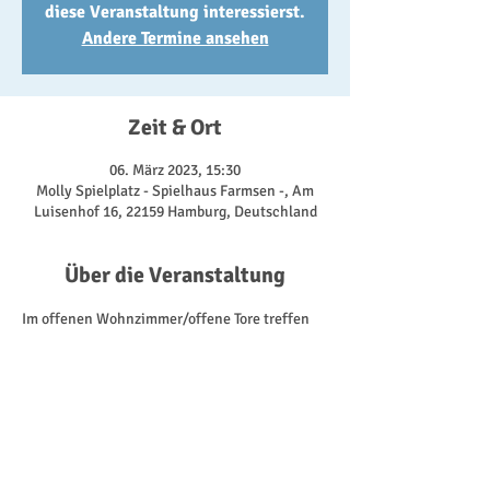
diese Veranstaltung interessierst.
Andere Termine ansehen
Zeit & Ort
06. März 2023, 15:30
Molly Spielplatz - Spielhaus Farmsen -, Am
Luisenhof 16, 22159 Hamburg, Deutschland
Über die Veranstaltung
Im offenen Wohnzimmer/offene Tore treffen 
wir uns zum Klönen und Spielen - drinnen 
oder draußen, je nachdem, was uns das 
Wetter so bietet. Dabei nutzen wir alles, was 
uns das Spielhaus bietet. Von den Fahrzeugen 
für die Kinder, über Gesellschaftsspiele, bis zu 
der Kaffeeküche für die Erwachsenen. 
Außerdem besprechen wir an diesem Tag 