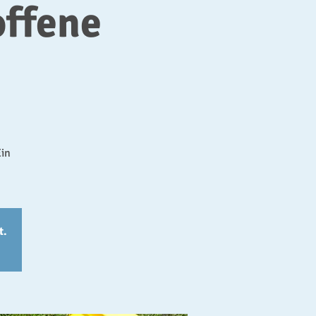
ffene
Ein
t.