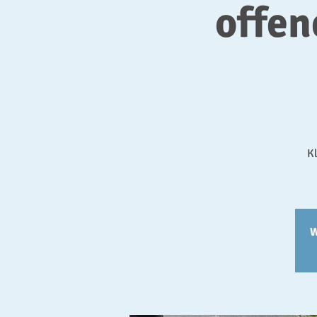
offe
Kl
W