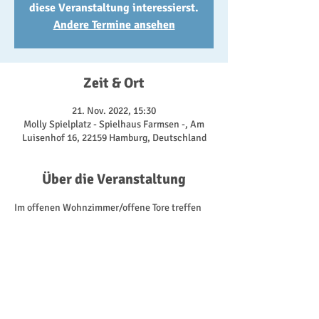
diese Veranstaltung interessierst.
Andere Termine ansehen
Zeit & Ort
21. Nov. 2022, 15:30
Molly Spielplatz - Spielhaus Farmsen -, Am
Luisenhof 16, 22159 Hamburg, Deutschland
Über die Veranstaltung
Im offenen Wohnzimmer/offene Tore treffen 
wir uns zum Klönen und Spielen - drinnen 
oder draußen, je nachdem, was uns das 
Wetter so bietet. Dabei nutzen wir alles, was 
uns das Spielhaus bietet. Von den Fahrzeugen 
für die Kinder, über Gesellschaftsspiele, bis zu 
der Kaffeeküche für die Erwachsenen. 
Außerdem besprechen wir an diesem Tag 