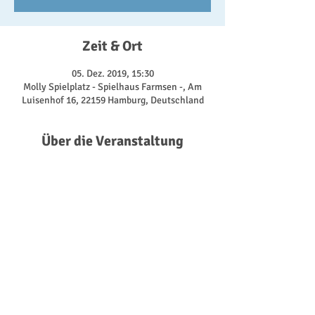
Zeit & Ort
05. Dez. 2019, 15:30
Molly Spielplatz - Spielhaus Farmsen -, Am
Luisenhof 16, 22159 Hamburg, Deutschland
Über die Veranstaltung
Im offenen Wohnzimmer treffen wir uns zum 
Klönen und Spielen - drinnen oder draußen, je 
nachdem, was uns das Wetter so bietet. Dabei 
nutzen wir alles, was uns das Spielhaus hat. 
Von den Fahrzeugen für die Kinder, über 
Gesellschaftsspiele, bis zu der Kaffeeküche 
für die Erwachsenen. 
Kommt doch einfach mal vorbei!  ab 15:30 Uhr.