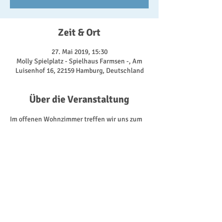
Zeit & Ort
27. Mai 2019, 15:30
Molly Spielplatz - Spielhaus Farmsen -, Am
Luisenhof 16, 22159 Hamburg, Deutschland
Über die Veranstaltung
Im offenen Wohnzimmer treffen wir uns zum 
Klönen und Spielen - drinnen oder draußen, je 
nachdem, was uns das Wetter so bietet. Dabei 
nutzen wir alles, was uns das Spielhaus hat. 
Von den Fahrzeugen für die Kinder, über 
Gesellschaftsspiele, bis zu der Kaffeeküche 
für die Erwachsenen. 
Kommt doch einfach mal vorbei! Montags ab 
15:30 Uhr.