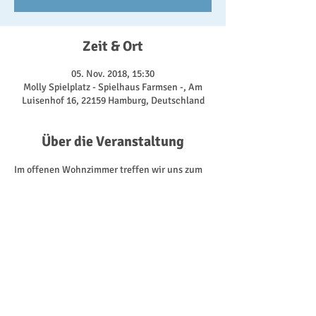
Zeit & Ort
05. Nov. 2018, 15:30
Molly Spielplatz - Spielhaus Farmsen -, Am
Luisenhof 16, 22159 Hamburg, Deutschland
Über die Veranstaltung
Im offenen Wohnzimmer treffen wir uns zum 
Klönen und Spielen - drinnen oder draußen, je 
nachdem, was uns das Wetter so bietet. Dabei 
nutzen wir alles, was uns das Spielhaus hat. 
Von den Fahrzeugen für die Kinder, über 
Gesellschaftsspiele, bis zu der Kaffeeküche 
für die Erwachsenen. 
Kommt doch einfach mal vorbei! Immer 
Montags ab 15:30 Uhr.