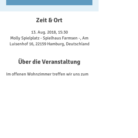
Zeit & Ort
13. Aug. 2018, 15:30
Molly Spielplatz - Spielhaus Farmsen -, Am
Luisenhof 16, 22159 Hamburg, Deutschland
Über die Veranstaltung
Im offenen Wohnzimmer treffen wir uns zum 
Klönen und Spielen - drinnen oder draußen, je 
nachdem, was uns das Wetter so bietet. Dabei 
nutzen wir alles, was uns das Spielhaus hat. 
Von den Fahrzeugen für die Kinder, über 
Gesellschaftsspiele, bis zu der Kaffeeküche 
für die Erwachsenen. 
Kommt doch einfach mal vorbei! Immer 
Montags ab 15:30 Uhr.