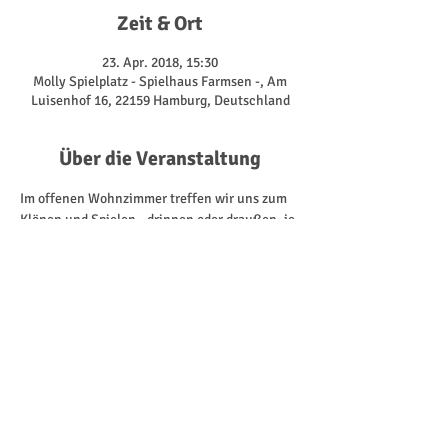
Zeit & Ort
23. Apr. 2018, 15:30
Molly Spielplatz - Spielhaus Farmsen -, Am
Luisenhof 16, 22159 Hamburg, Deutschland
Über die Veranstaltung
Im offenen Wohnzimmer treffen wir uns zum 
Klönen und Spielen - drinnen oder draußen, je 
nachdem, was uns das Wetter so bietet. Dabei 
nutzen wir alles, was uns das Spielhaus hat. 
Von den Fahrzeugen für die Kinder, über 
Gesellschaftsspiele, bis zu der Kaffeeküche 
für die Erwachsenen. 
Kommt doch einfach mal vorbei! Immer 
Montags ab 15:30 Uhr.