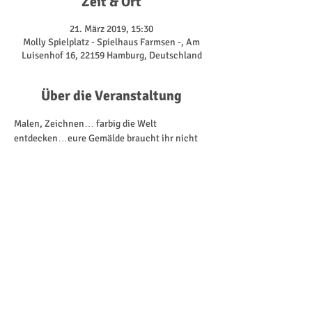
Zeit & Ort
21. März 2019, 15:30
Molly Spielplatz - Spielhaus Farmsen -, Am
Luisenhof 16, 22159 Hamburg, Deutschland
Über die Veranstaltung
Malen, Zeichnen… farbig die Welt 
entdecken…eure Gemälde braucht ihr nicht

 verstecken.
Unter diesem Motto werdet ihr zusammen mit 
uns die Farbenwelt entdecken. Kreativ sein 
und Spaß dabei haben. 
Spielend entdeckt jeder seine Fähigkeiten und 
da geht es nicht um die bester Technik 
sondern darum sich auszuprobieren!