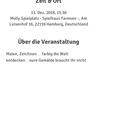
Zeit & Ort
13. Dez. 2018, 15:30
Molly Spielplatz - Spielhaus Farmsen -, Am
Luisenhof 16, 22159 Hamburg, Deutschland
Über die Veranstaltung
Malen, Zeichnen… farbig die Welt 
entdecken…eure Gemälde braucht ihr nicht

 verstecken.
Unter diesem Motto werdet ihr zusammen mit 
unser Künstlerin Leslie kreativ und habt Spaß 
dabei. 
Spielend entdeckt jeder seine Fähigkeiten und 
da geht es nicht um die bester Technik 
sondern darum sich auszuprobieren!