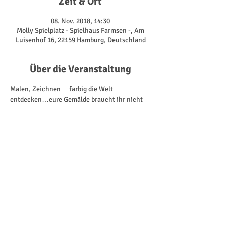
Zeit & Ort
08. Nov. 2018, 14:30
Molly Spielplatz - Spielhaus Farmsen -, Am
Luisenhof 16, 22159 Hamburg, Deutschland
Über die Veranstaltung
Malen, Zeichnen… farbig die Welt 
entdecken…eure Gemälde braucht ihr nicht

 verstecken.
Unter diesem Motto werdet ihr zusammen mit 
unser Künstlerin Leslie kreativ und habt Spaß 
dabei. 
Spielend entdeckt jeder seine Fähigkeiten und 
da geht es nicht um die bester Technik 
sondern darum sich auszuprobieren!