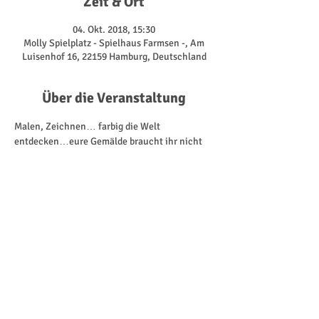
Zeit & Ort
04. Okt. 2018, 15:30
Molly Spielplatz - Spielhaus Farmsen -, Am
Luisenhof 16, 22159 Hamburg, Deutschland
Über die Veranstaltung
Malen, Zeichnen… farbig die Welt 
entdecken…eure Gemälde braucht ihr nicht

 verstecken.
Unter diesem Motto werdet ihr zusammen mit 
unser Künstlerin Leslie kreativ und habt Spaß 
dabei. 
Spielend entdeckt jeder seine Fähigkeiten und 
da geht es nicht um die bester Technik 
sondern darum sich auszuprobieren!