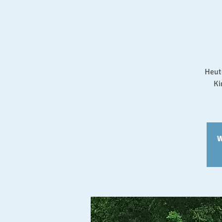
Heute
Ki
W