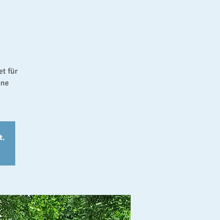
et für
ine
t.