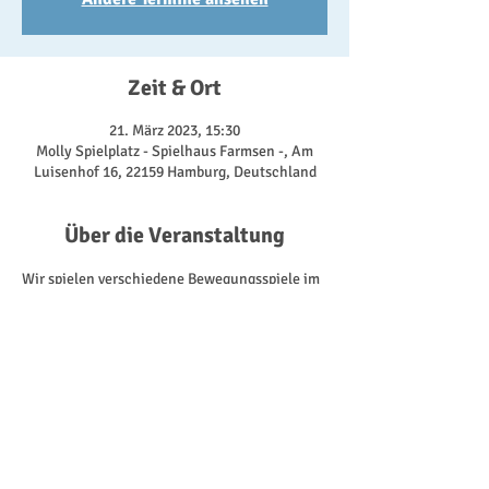
Zeit & Ort
21. März 2023, 15:30
Molly Spielplatz - Spielhaus Farmsen -, Am
Luisenhof 16, 22159 Hamburg, Deutschland
Über die Veranstaltung
Wir spielen verschiedene Bewegungsspiele im 
Freien. Kriegen, Verstecken, eine Tasse Tee, 
Bello dein Knochen ist weg, Tischtennis oder 
Seilspringen gehört auch zu den Angeboten 
die genutzt werden können. Je nach Anzahl 
und Alter der Teilnehmer/innen gestaltet sich 
der Nachmittag. Wichtig ist die Freude der 
Kinder. Hier wird der Bewegungsdrang 
ordentlich ausgelebt.