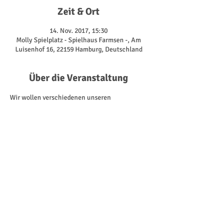
Zeit & Ort
14. Nov. 2017, 15:30
Molly Spielplatz - Spielhaus Farmsen -, Am
Luisenhof 16, 22159 Hamburg, Deutschland
Über die Veranstaltung
Wir wollen verschiedenen unseren 
Weihnachtsbaumschmuck selbst basteln.
Zusammen machen wir unterschiedliche 
Zapfenfiguren,

 bemalen oder bekleben Sperrholz, gestalten 
Kugeln und träufeln Wachsanhänger; mit 
Bianca und Birgit.                                                         